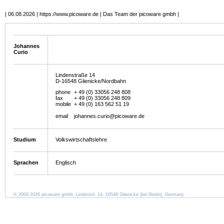
| 06.08.2026 | https://www.picoware.de | Das Team der picoware gmbh |
Johannes
Curio
Lindenstraße 14
D-16548 Glienicke/Nordbahn
phone
+ 49 (0) 33056 248 808
fax
+ 49 (0) 33056 248 809
mobile
+ 49 (0) 163 562 51 19
email
johannes.curio@picoware.de
Studium
Volkswirtschaftslehre
Sprachen
Englisch
© 2000-2026 picoware gmbh, Lindenstr. 14, 16548 Glienicke (bei Berlin), Germany