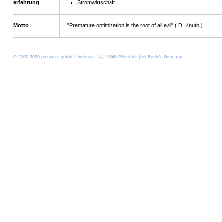
erfahrung
Stromwirtschaft
Motto
"Premature optimization is the root of all evil" ( D. Knuth )
© 2000-2026 picoware gmbh, Lindenstr. 14, 16548 Glienicke (bei Berlin), Germany