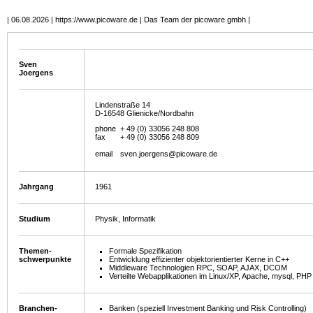
| 06.08.2026 | https://www.picoware.de | Das Team der picoware gmbh |
Sven
Joergens
Lindenstraße 14
D-16548 Glienicke/Nordbahn
phone
+ 49 (0) 33056 248 808
fax
+ 49 (0) 33056 248 809
email
sven.joergens@picoware.de
Jahrgang
1961
Studium
Physik, Informatik
Themen-
Formale Spezifikation
schwerpunkte
Entwicklung effizienter objektorientierter Kerne in C++
Middleware Technologien RPC, SOAP, AJAX, DCOM
Verteilte Webapplikationen im Linux/XP, Apache, mysql, PHP
Branchen-
Banken (speziell Investment Banking und Risk Controlling)