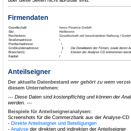
über diese Seiten nicht abrufbar sind.
Firmendaten
Gesellschaft:
Iveco Finance GmbH
Sitz:
Heilbronn
Rechtsform:
Gesellschaft mit beschränkter Haftung / Gmb
Straßenadresse:
\
Postfachadresse:
\
Großkundenadresse:
}-
Die Detaildaten der Firmen, sowie deren 
Branche(n):
/
können der Analyse-CD entnommen werd
Kapital:
/
Anteilseigner
Der aktuelle Datenbestand
wer gehört zu wem
verzei
diesem Unternehmen:
--- Diese Daten sind kostenpflichtig und können der A
werden. ---
Beispiele für Anteilseigneranalysen:
Screenshots für die Commerzbank aus der Analyse-CD 
-
Direkte Anteilseigner und Beteiligungen
-
Analyse
der direkten und indirekten der Anteilseigner