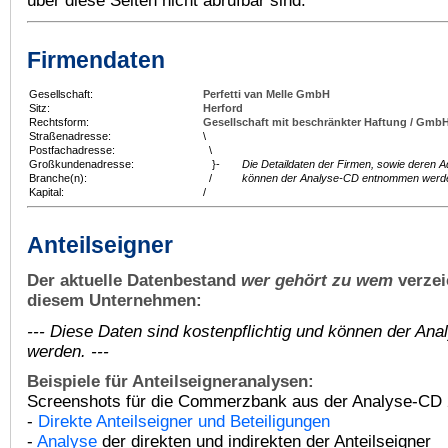
über diese Seiten nicht abrufbar sind.
Firmendaten
Gesellschaft:
Perfetti van Melle GmbH
Sitz:
Herford
Rechtsform:
Gesellschaft mit beschränkter Haftung / Gmb
Straßenadresse:
\
Postfachadresse:
\
Großkundenadresse:
}-
Die Detaildaten der Firmen, sowie deren 
Branche(n):
/
können der Analyse-CD entnommen werd
Kapital:
/
Anteilseigner
Der aktuelle Datenbestand
wer gehört zu wem
verzei
diesem Unternehmen:
--- Diese Daten sind kostenpflichtig und können der A
werden. ---
Beispiele für Anteilseigneranalysen:
Screenshots für die Commerzbank aus der Analyse-CD 
-
Direkte Anteilseigner und Beteiligungen
-
Analyse
der direkten und indirekten der Anteilseigner