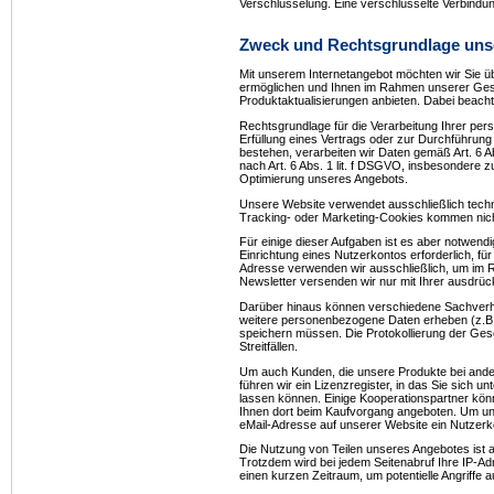
Verschlüsselung. Eine verschlüsselte Verbindung
Zweck und Rechtsgrundlage unse
Mit unserem Internetangebot möchten wir Sie ü
ermöglichen und Ihnen im Rahmen unserer Ges
Produktaktualisierungen anbieten. Dabei beacht
Rechtsgrundlage für die Verarbeitung Ihrer pers
Erfüllung eines Vertrags oder zur Durchführung 
bestehen, verarbeiten wir Daten gemäß Art. 6 Ab
nach Art. 6 Abs. 1 lit. f DSGVO, insbesondere 
Optimierung unseres Angebots.
Unsere Website verwendet ausschließlich techni
Tracking- oder Marketing-Cookies kommen nich
Für einige dieser Aufgaben ist es aber notwendig
Einrichtung eines Nutzerkontos erforderlich, für
Adresse verwenden wir ausschließlich, um im R
Newsletter versenden wir nur mit Ihrer ausdrück
Darüber hinaus können verschiedene Sachverhal
weitere personenbezogene Daten erheben (z.B. 
speichern müssen. Die Protokollierung der Ges
Streitfällen.
Um auch Kunden, die unsere Produkte bei ander
führen wir ein Lizenzregister, in das Sie sich 
lassen können. Einige Kooperationspartner kön
Ihnen dort beim Kaufvorgang angeboten. Um unse
eMail-Adresse auf unserer Website ein Nutzerko
Die Nutzung von Teilen unseres Angebotes ist
Trotzdem wird bei jedem Seitenabruf Ihre IP-A
einen kurzen Zeitraum, um potentielle Angriff