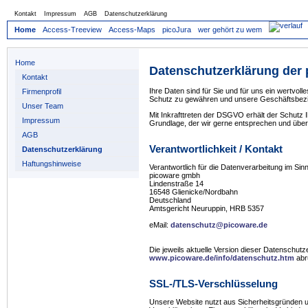
Kontakt
Impressum
AGB
Datenschutzerklärung
Home
Access-Treeview
Access-Maps
picoJura
wer gehört zu wem
Home
Datenschutzerklärung der
Kontakt
Ihre Daten sind für Sie und für uns ein wertvoll
Firmenprofil
Schutz zu gewähren und unsere Geschäftsbezie
Unser Team
Mit Inkrafttreten der DSGVO erhält der Schutz 
Impressum
Grundlage, der wir gerne entsprechen und über
AGB
Verantwortlichkeit / Kontakt
Datenschutzerklärung
Haftungshinweise
Verantwortlich für die Datenverarbeitung im Si
picoware gmbh
Lindenstraße 14
16548 Glienicke/Nordbahn
Deutschland
Amtsgericht Neuruppin, HRB 5357
eMail:
datenschutz@picoware.de
Die jeweils aktuelle Version dieser Datenschutze
www.picoware.de/info/datenschutz.htm
abr
SSL-/TLS-Verschlüsselung
Unsere Website nutzt aus Sicherheitsgründen u