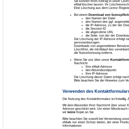
Sie können Ihren Eintrag in unser Lize
eMail löschen lassen. Ihr Löschwunsch
Eine Löschung aus dem Lizenz-Registe
Bei einem
Download von lizenzpflich
den Namen der Datei
den Namen des ggf. angemeld
die IP-Adresse, zu der der Dow
die Session-ID
die abgerufene URL
die Seite, von der der Downlo
Die Löschung der IP-Adresse erfolgt 
personenbezogen.
Downloads von angemeldeten Benutzern
Löschfrist, die mit Ablauf des vereinba
die Nutzerkennung entfernt.
Wenn Sie uns über unser
Kontaktform
Nachricht
Ihre eMail-Adresse
den Absendezeitpunkt
Ihre IP-Adresse
Die Löschung dieser Daten erfolgt nac
Bitte beachten Sie die Hinweise zum V
Verwenden des Kontaktformulars
Die Nutzung des Kontaktformulars ist freiwillig.
Mit dem Absenden Ihrer Nachricht über unser Ko
Adresse geschickt wird. Um einen Missbrauch 
wir
keine
Kopie an Sie.
Bitte beachten Sie sowohl bei Verwendung unse
eMails nur einen Schutz bieten, der einer Postk
Informationen.