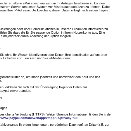
mular erhaltene eMail speichern wir, um Ihr Anliegen bearbeiten zu können.
f unserem Server, um unser System vor Missbrauch schützen zu können. Dabei
owie Ihre IP-Adresse. Die Löschung dieser Daten erfolgt nach sieben Tagen.
lisierungen oder über Fehlersituationen in unseren Produkten informieren zu
wählen Sie dazu die für Sie passende Option in Ihrem Nutzerkonto aus. Eine
 sind jederzeit durch Änderung der Option möglich.
.
Sie ohne Ihr Wissen identifizieren oder Dritten Ihre Identifikation auf unseren
as Einbetten von Trackern und Social-Media-Icons.
gsdienstleister an, um Ihnen jederzeit und unmittelbar den Kauf und das
n.
, erklären Sie sich mit der Übertragung folgender Daten zur
paypal einverstanden:
es
rages
 gesicherte Verbindung (HTTPS). Weiterführende Informationen finden Sie in der
//www.paypal.com/de/webapps/mpp/ua/privacy-full
.
ahlvorgangs Ihre dort hinterlegten, persönlichen Daten ggf. an Dritte (z.B. zur