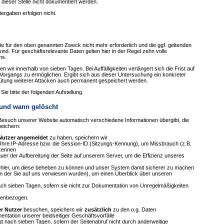
 dieser Stelle nicht dokumentiert werden.
ergaben erfolgen nicht.
e für den oben genannten Zweck nicht mehr erforderlich und die ggf. geltenden
nd. Für geschäftsrelevante Daten gelten hier in der Regel zehn volle
hs.
wir innerhalb von sieben Tagen. Bei Auffälligkeiten verlängert sich die Frist auf
 Vorgangs zu ermöglichen. Ergibt sich aus dieser Untersuchung ein konkreter
hütung weiterer Attacken auch permanent gespeichert werden.
e bitte der folgenden Aufstellung.
und wann gelöscht
 Besuch unserer Website automatisch verschiedene Informationen übergibt, die
peichern:
 Nutzer angemeldet
zu haben, speichern wir
 Ihre IP-Adresse bzw. die Session-ID (Sitzungs-Kennung), um Missbrauch (z.B.
rkennen
er der Aufbereitung der Seite auf unserem Server, um die Effizienz unseres
Fehler, um diese beheben zu können und unser System damit sicherer zu machen
on der Sie auf uns verwiesen wurden), um einen Überblick über unseren
ach sieben Tagen, sofern sie nicht zur Dokumentation von Unregelmäßigkeiten
onenbezogen.
r Nutzer
besuchen, speichern wir
zusätzlich
zu den o.g. Daten
ntation unserer beidseitiger Geschäftsvorfälle
 nach sieben Tagen, sofern der Seitenabruf nicht durch anderweitige