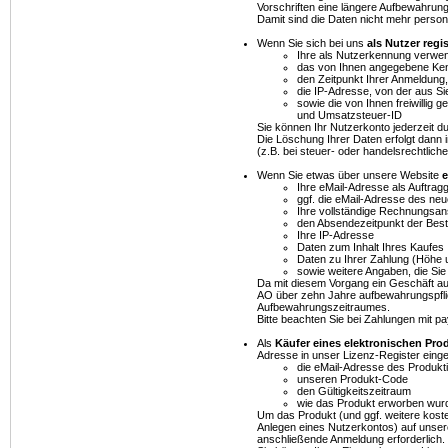
Vorschriften eine längere Aufbewahrungs
Damit sind die Daten nicht mehr pers
Wenn Sie sich bei uns
als Nutzer regis
Ihre als Nutzerkennung verwe
das von Ihnen angegebene Ken
den Zeitpunkt Ihrer Anmeldung
die IP-Adresse, von der aus S
sowie die von Ihnen freiwilli
und Umsatzsteuer-ID
Sie können Ihr Nutzerkonto jederzeit d
Die Löschung Ihrer Daten erfolgt dann i
(z.B. bei steuer- oder handelsrechtlic
Wenn Sie etwas über unsere Website
e
Ihre eMail-Adresse als Auftrag
ggf. die eMail-Adresse des neu
Ihre vollständige Rechnungsans
den Absendezeitpunkt der Best
Ihre IP-Adresse
Daten zum Inhalt Ihres Kaufes
Daten zu Ihrer Zahlung (Höhe 
sowie weitere Angaben, die Sie f
Da mit diesem Vorgang ein Geschäft au
AO über zehn Jahre aufbewahrungspflic
Aufbewahrungszeitraumes.
Bitte beachten Sie bei Zahlungen mit p
Als
Käufer eines elektronischen Pro
Adresse in unser Lizenz-Register einge
die eMail-Adresse des Produkt
unseren Produkt-Code
den Gültigkeitszeitraum
wie das Produkt erworben wur
Um das Produkt (und ggf. weitere koste
Anlegen eines Nutzerkontos) auf unser
anschließende Anmeldung erforderlich.