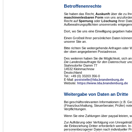
Betroffenenrechte
Sie haben das Recht,
Auskunft
über die zu Ihr
maschinenlesbaren Form
von uns anzuforder
Recht auf
Sperrung
oder
Löschung
Ihrer Dat
Aufbewahrungspflichten unsererseits entgegen
Dort, wo Sie uns eine Einwilligung gegeben habe
Einen Großteil Ihrer persönlichen Daten können 
unserer Site an.
Bitte richten Sie weitergehende Anfragen oder
der oben angegebenen Postadresse.
Des weiteren haben Sie die Möglichkeit, sich a
Die Landesbeauftragte für den Datenschutz und
Stahnsdorfer Damm 77
14532 Kleinmachnow
Deutschland
Tel.: +49 (0) 33203 356-0
E-Mail:
poststelle@lda.brandenburg.de
Website:
https://www.lda.brandenburg.de
Weitergabe von Daten an Dritte
Bei geschäftsrelevanten Informationen (z.B. Ge
(Finanzbuchhaltung, Steuerberater, Prüfer) not
Verpflichtungen.
Wenn Sie eine Zahlungen über paypal leisten, w
Zur Aufklärung oder Verfolgung von Unregelmäßi
die Einbeziehung Dritter erforderlich werden. I
personenbezogener Daten nach individueller Pr