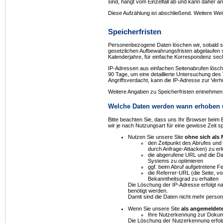
sind, hängt vom Einzelfall ab und kann daher an
Diese Aufzählung ist abschließend. Weitere Weit
Speicherfristen
Personenbezogene Daten löschen wir, sobald si
gesetzlichen Aufbewahrungsfristen abgelaufen si
Kalenderjahre, für einfache Korrespondenz sec
IP-Adressen aus einfachen Seitenabrufen löschen 
90 Tage, um eine detaillierte Untersuchung des
Angriffsverdacht, kann die IP-Adresse zur Ver
Weitere Angaben zu Speicherfristen entnehmen Si
Welche Daten werden wann erhoben 
Bitte beachten Sie, dass uns Ihr Browser beim
wir je nach Nutzungsart für eine gewisse Zeit s
Nutzen Sie unsere Site
ohne sich als
den Zeitpunkt des Abrufes und
durch Anfrage-Attacken) zu e
die abgerufene URL und die Dau
Systems zu optimieren
ggf. beim Abruf aufgetretene 
die Referrer-URL (die Seite, v
Bekanntheitsgrad zu erhalten
Die Löschung der IP-Adresse erfolgt n
benötigt werden.
Damit sind die Daten nicht mehr pers
Wenn Sie unsere Site
als angemeldete
Ihre Nutzerkennung zur Dokume
Die Löschung der Nutzerkennung erfolgt