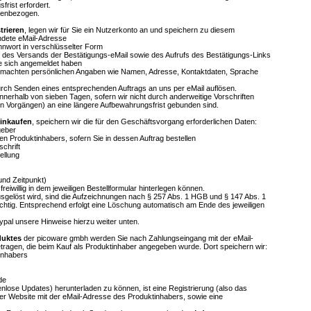
frist erfordert.
onenbezogen.
trieren
, legen wir für Sie ein Nutzerkonto an und speichern zu diesem
ndete eMail-Adresse
nwort in verschlüsselter Form
, des Versands der Bestätigungs-eMail sowie des Aufrufs des Bestätigungs-Links
ie sich angemeldet haben
g gemachten persönlichen Angaben wie Namen, Adresse, Kontaktdaten, Sprache
urch Senden eines entsprechenden Auftrags an uns per eMail auflösen.
nnerhalb von sieben Tagen, sofern wir nicht durch anderweitige Vorschriften
hen Vorgängen) an eine längere Aufbewahrungsfrist gebunden sind.
inkaufen
, speichern wir die für den Geschäftsvorgang erforderlichen Daten:
geber
en Produktinhabers, sofern Sie in dessen Auftrag bestellen
chrift
ellung
und Zeitpunkt)
reiwillig in dem jeweiligen Bestellformular hinterlegen können.
sgelöst wird, sind die Aufzeichnungen nach § 257 Abs. 1 HGB und § 147 Abs. 1
htig. Entsprechend erfolgt eine Löschung automatisch am Ende des jeweiligen
aypal unsere Hinweise hierzu weiter unten.
duktes
der picoware gmbh werden Sie nach Zahlungseingang mit der eMail-
tragen, die beim Kauf als Produktinhaber angegeben wurde. Dort speichern wir:
inhabers
de
nlose Updates) herunterladen zu können, ist eine Registrierung (also das
er Website mit der eMail-Adresse des Produktinhabers, sowie eine