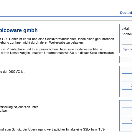
Deutsc
eMail
 picoware gmbh
Kennwo
es Gut. Daher ist es für uns eine Selbstverständlichkeit, ihnen einen gebührenden
hung zu Ihnen nicht durch deren Weitergabe zu belasten.
Ihrer Privatsphäre und Ihrer persönlichen Daten eine moderne rechtliche
Registri
 deren Umsetzung in unserem Unternehmen wir Sie auf dieser Seite informieren.
nne der DSGVO ist:
rklärung ist jederzeit unter
ufbar.
nd zum Schutz der Übertragung vertraulicher Inhalte eine SSL- bzw. TLS-