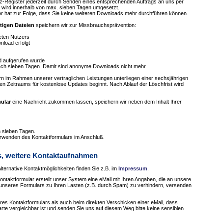
nz-Register jederzeit durch Senden eines entsprechenden Auftrags an uns per
 wird innerhalb von max. sieben Tagen umgesetzt.
r hat zur Folge, dass Sie keine weiteren Downloads mehr durchführen können.
tigen Dateien
speichern wir zur Missbrauchsprävention:
eten Nutzers
nload erfolgt
ad aufgerufen wurde
nach sieben Tagen. Damit sind anonyme Downloads nicht mehr
 im Rahmen unserer vertraglichen Leistungen unterliegen einer sechsjährigen
rten Zeitraums für kostenlose Updates beginnt. Nach Ablauf der Löschfrist wird
ular
eine Nachricht zukommen lassen, speichern wir neben dem Inhalt Ihrer
h sieben Tagen.
erwenden des Kontaktformulars im Anschluß.
, weitere Kontaktaufnahmen
 Alternative Kontaktmöglichkeiten finden Sie z.B. im
Impressum
.
ntaktformular erstellt unser System eine eMail mit Ihren Angaben, die an unsere
unseres Formulars zu Ihren Lasten (z.B. durch Spam) zu verhindern, versenden
res Kontaktformulars als auch beim direkten Verschicken einer eMail, dass
arte vergleichbar ist und senden Sie uns auf diesem Weg bitte keine sensiblen