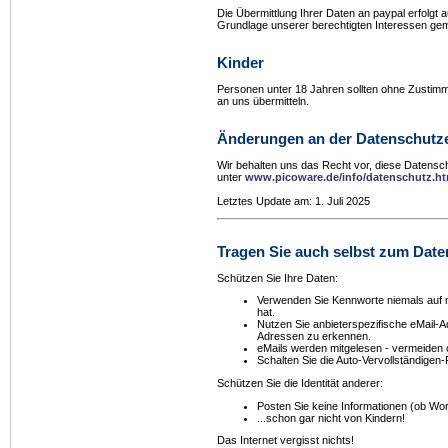
Die Übermittlung Ihrer Daten an paypal erfolgt 
Grundlage unserer berechtigten Interessen gemä
Kinder
Personen unter 18 Jahren sollten ohne Zustim
an uns übermitteln.
Änderungen an der Datenschutz
Wir behalten uns das Recht vor, diese Datenschu
unter
www.picoware.de/info/datenschutz.h
Letztes Update am: 1. Juli 2025
Tragen Sie auch selbst zum Date
Schützen Sie Ihre Daten:
Verwenden Sie Kennworte niemals auf m
hat.
Nutzen Sie anbieterspezifische eMail-
Adressen zu erkennen.
eMails werden mitgelesen - vermeiden o
Schalten Sie die Auto-Vervollständigen
Schützen Sie die Identität anderer:
Posten Sie keine Informationen (ob Wort
...schon gar nicht von Kindern!
Das Internet vergisst nichts!