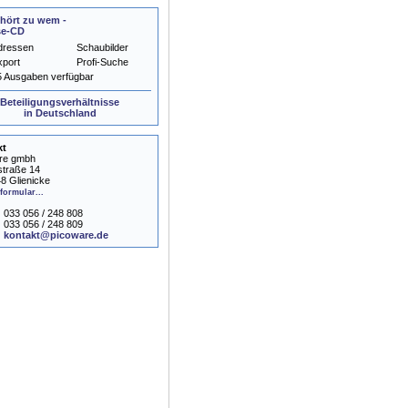
hört zu wem -
se-CD
dressen
Schaubilder
xport
Profi-Suche
5 Ausgaben verfügbar
Beteiligungsverhältnisse
in Deutschland
kt
re gmbh
straße 14
8 Glienicke
formular...
033 056 / 248 808
033 056 / 248 809
kontakt@picoware.de