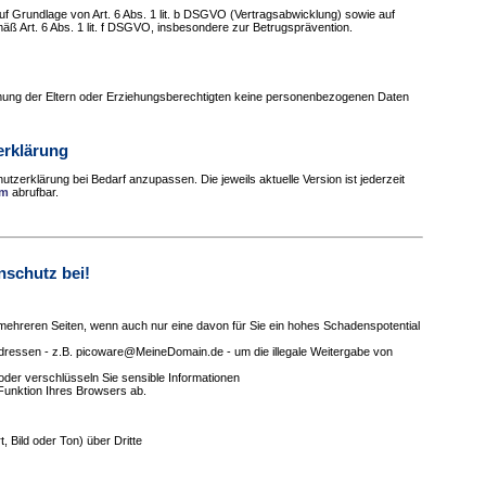
auf Grundlage von Art. 6 Abs. 1 lit. b DSGVO (Vertragsabwicklung) sowie auf
ß Art. 6 Abs. 1 lit. f DSGVO, insbesondere zur Betrugsprävention.
mung der Eltern oder Erziehungsberechtigten keine personenbezogenen Daten
erklärung
tzerklärung bei Bedarf anzupassen. Die jeweils aktuelle Version ist jederzeit
tm
abrufbar.
nschutz bei!
ehreren Seiten, wenn auch nur eine davon für Sie ein hohes Schadenspotential
Adressen - z.B. picoware@MeineDomain.de - um die illegale Weitergabe von
der verschlüsseln Sie sensible Informationen
-Funktion Ihres Browsers ab.
, Bild oder Ton) über Dritte