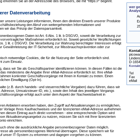
 erkennen Sie an der Adresszeile des Browsers, die mit "https://" beginnt.
wer ge
Analy
rer Datenverarbeitung
A
ber unsere Leistungen informieren, Ihnen den direkten Erwerb unserer Produkte
E
chäftsbeziehung den Abruf von weitergehenden Informationen und
2
en wir das Prinzip der Datensparsamkeit.
onenbezogenen Daten ist Art. 6 Abs. 1 lit. b DSGVO, soweit die Verarbeitung zur
vorvertraglicher Maßnahmen erforderlich ist. Soweit gesetzliche Verpflichtungen
s. 1 lit. c DSGVO. Die Verarbeitung zur Wahrung berechtigter Interessen erfolgt
zur Gewährleistung der IT-Sicherheit, zur Missbrauchsprävention oder zur
Konta
picowa
sch notwendige Cookies, die für die Nutzung der Seite erforderlich sind.
Linden
t zum Einsatz.
D-1654
Kontakt
, dass wir Sie als Geschäftspartner identifizieren können. In diesen Fällen ist die
 das mindestens die Angabe Ihrer eMail-Adresse erforderlich ist. Ihre eMail-
Tel
ahmen konkreter Geschäftsvorgänge mit Ihnen in Kontakt zu treten. Einen
Fax
lichen Einwilligung (Opt-In).
eMail
te (z.B. durch handels- und steuerrechtliche Vorgaben) dazu führen, dass wir
Adresse, Umsatzsteuer-ID, etc.), sowie den Inhalt des jeweiligen Vorgangs
chäftsvorgänge erfolgt auch unter dem Aspekt der Nachweisbarkeit in
en Anbietern erworben haben, den Zugriff auf Aktualisierungen zu ermöglichen,
unter Vorlage Ihres Kaufnachweises und der lizenzierten eMail-Adresse aufnehmen
nen diesen Eintrag auch direkt vornehmen - eine entsprechende Option wird
r Aktualisierungsangebot zu nutzen, müssen Sie sich mit Ihrer lizenzierten
nto einrichten.
 auch ohne die ausdrückliche Angabe personenbezogener Daten möglich.
dresse als personenbezogenes Merkmal übertragen. Diese speichern wir für
e auf unser IT-System zu erkennen und dagegen vorgehen zu können.