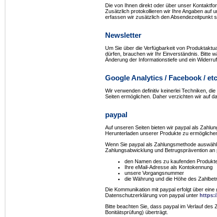
Die von Ihnen direkt oder über unser Kontaktfor
Zusätzlich protokollieren wir Ihre Angaben au
erfassen wir zusätzlich den Absendezeitpunkt s
Newsletter
Um Sie über die Verfügbarkeit von Produktaktua
dürfen, brauchen wir Ihr Einverständnis. Bitte 
Änderung der Informationstiefe und ein Widerruf
Google Analytics / Facebook / etc
Wir verwenden definitiv keinerlei Techniken, die 
Seiten ermöglichen. Daher verzichten wir auf d
paypal
Auf unseren Seiten bieten wir paypal als Zahlun
Herunterladen unserer Produkte zu ermögliche
Wenn Sie paypal als Zahlungsmethode auswählen
Zahlungsabwicklung und Betrugsprävention an 
den Namen des zu kaufenden Produkt
Ihre eMail-Adresse als Kontokennung
unsere Vorgangsnummer
die Währung und die Höhe des Zahlbet
Die Kommunikation mit paypal erfolgt über eine
Datenschutzerklärung von paypal unter
https:
Bitte beachten Sie, dass paypal im Verlauf des Z
Bonitätsprüfung) überträgt.