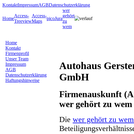
Kontakt
Impressum
AGB
Datenschutzerklärung
wer
Access-
Access-
gehört
Home
picoJura
Treeview
Maps
zu
wem
Home
Kontakt
Firmenprofil
Unser Team
Autohaus Gerst
Impressum
AGB
GmbH
Datenschutzerklärung
Haftungshinweise
Firmenauskunft (Au
wer gehört zu wem
Die
wer gehört zu wem
Beteiligungsverhältnis