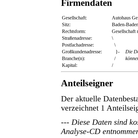
Firmendaten
Gesellschaft:
Autohaus Ge
Sitz:
Baden-Bade
Rechtsform:
Gesellschaft
Straßenadresse:
\
Postfachadresse:
\
Großkundenadresse:
}-
Die De
Branche(n):
/
könne
Kapital:
/
Anteilseigner
Der aktuelle Datenbes
verzeichnet 1 Anteilse
--- Diese Daten sind ko
Analyse-CD entnommen 