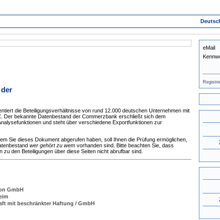
Deutsc
eMail
Kennwo
Registri
 der
tiert die Beteiligungsverhältnisse von rund 12.000 deutschen Unternehmen mit
 €. Der bekannte Datenbestand der Commerzbank erschließt sich dem
nalysefunktionen und steht über verschiedene Exportfunktionen zur
dem Sie dieses Dokument abgerufen haben, soll Ihnen die Prüfung ermöglichen,
Datenbestand
wer gehört zu wem
vorhanden sind. Bitte beachten Sie, dass
zu den Beteiligungen über diese Seiten nicht abrufbar sind.
con GmbH
eim
aft mit beschränkter Haftung / GmbH