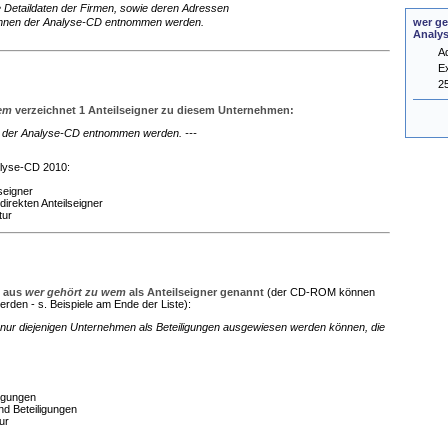
e Detaildaten der Firmen, sowie deren Adressen
wer ge
nnen der Analyse-CD entnommen werden.
Analy
A
E
2
wem
verzeichnet 1 Anteilseigner zu diesem Unternehmen:
en der Analyse-CD entnommen werden. ---
alyse-CD 2010:
seigner
direkten Anteilseigner
tur
n aus
wer gehört zu wem
als Anteilseigner genannt
(der CD-ROM können
rden - s. Beispiele am Ende der Liste):
nur diejenigen Unternehmen als Beteiligungen ausgewiesen werden können, die
ligungen
nd Beteiligungen
ur