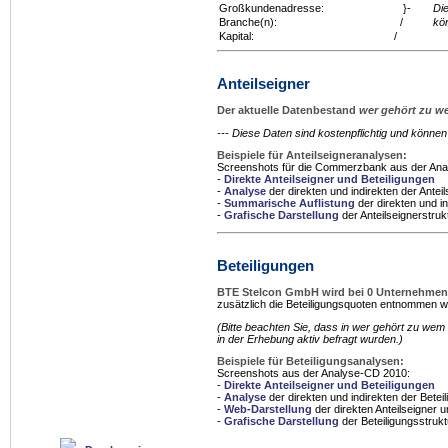
Großkundenadresse:
}-
Di
Branche(n):
/
kö
Kapital:
/
Anteilseigner
Der aktuelle Datenbestand
wer gehört zu 
--- Diese Daten sind kostenpflichtig und könn
Beispiele für Anteilseigneranalysen:
Screenshots für die Commerzbank aus der An
-
Direkte Anteilseigner und Beteiligungen
-
Analyse
der direkten und indirekten der Anteil
-
Summarische Auflistung
der direkten und in
-
Grafische Darstellung
der Anteilseignerstruk
Beteiligungen
BTE Stelcon GmbH wird bei 0 Unternehme
zusätzlich die Beteiligungsquoten entnommen we
(Bitte beachten Sie, dass in
wer gehört zu wem
in der Erhebung aktiv befragt wurden.)
Beispiele für Beteiligungsanalysen:
Screenshots aus der Analyse-CD 2010:
-
Direkte Anteilseigner und Beteiligungen
-
Analyse
der direkten und indirekten der Betei
-
Web-Darstellung
der direkten Anteilseigner u
-
Grafische Darstellung
der Beteiligungsstrukt