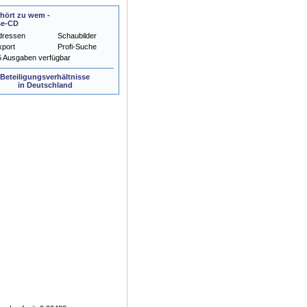
hört zu wem -
se-CD
dressen
Schaubilder
xport
Profi-Suche
5 Ausgaben verfügbar
Beteiligungsverhältnisse
in Deutschland