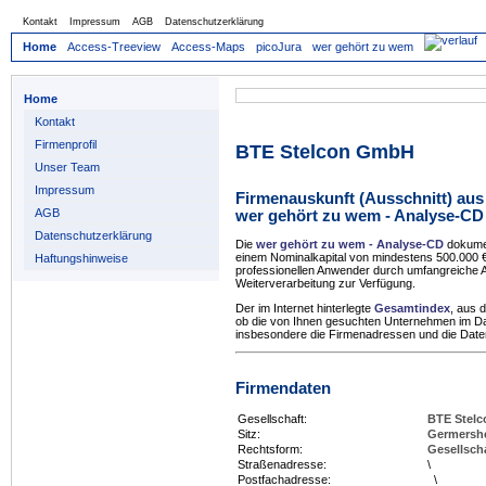
Kontakt
Impressum
AGB
Datenschutzerklärung
Home
Access-Treeview
Access-Maps
picoJura
wer gehört zu wem
Home
Kontakt
Firmenprofil
BTE Stelcon GmbH
Unser Team
Impressum
Firmenauskunft (Ausschnitt) aus
AGB
wer gehört zu wem - Analyse-CD
Datenschutzerklärung
Die
wer gehört zu wem - Analyse-CD
dokumen
einem Nominalkapital von mindestens 500.000
Haftungshinweise
professionellen Anwender durch umfangreiche A
Weiterverarbeitung zur Verfügung.
Der im Internet hinterlegte
Gesamtindex
, aus 
ob die von Ihnen gesuchten Unternehmen im 
insbesondere die Firmenadressen und die Daten 
Firmendaten
Gesellschaft:
BTE Stel
Sitz:
Germersh
Rechtsform:
Gesellsch
Straßenadresse:
\
Postfachadresse:
\