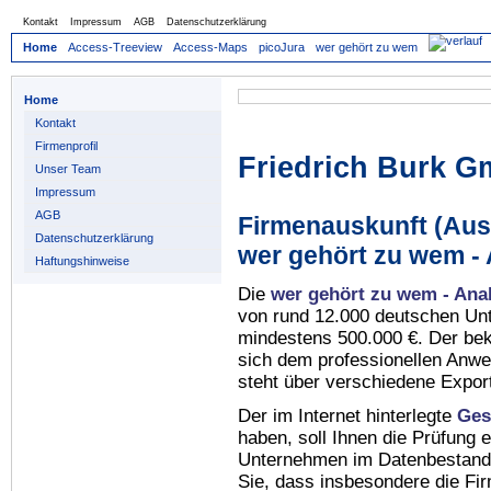
Kontakt
Impressum
AGB
Datenschutzerklärung
Home
Access-Treeview
Access-Maps
picoJura
wer gehört zu wem
Home
Kontakt
Firmenprofil
Friedrich Burk 
Unser Team
Impressum
AGB
Firmenauskunft (Auss
Datenschutzerklärung
wer gehört zu wem -
Haftungshinweise
Die
wer gehört zu wem - Ana
von rund 12.000 deutschen Un
mindestens 500.000 €. Der be
sich dem professionellen Anw
steht über verschiedene Expor
Der im Internet hinterlegte
Ges
haben, soll Ihnen die Prüfung 
Unternehmen im Datenbestan
Sie, dass insbesondere die Fi