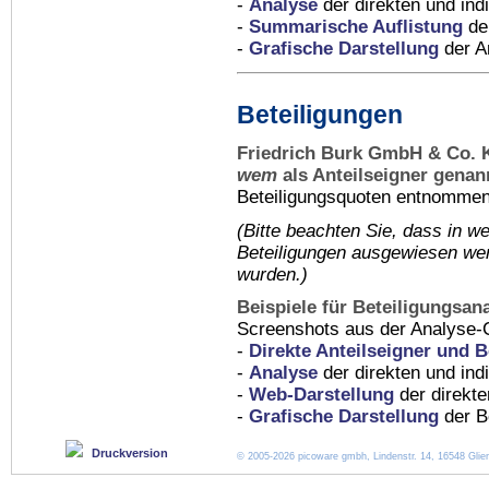
-
Analyse
der direkten und indi
-
Summarische Auflistung
der
-
Grafische Darstellung
der An
Beteiligungen
Friedrich Burk GmbH & Co. 
wem
als Anteilseigner genan
Beteiligungsquoten entnommen 
(Bitte beachten Sie, dass in
we
Beteiligungen ausgewiesen wer
wurden.)
Beispiele für Beteiligungsan
Screenshots aus der Analyse-
-
Direkte Anteilseigner und B
-
Analyse
der direkten und ind
-
Web-Darstellung
der direkte
-
Grafische Darstellung
der Be
Druckversion
© 2005-2026 picoware gmbh, Lindenstr. 14, 16548 Glien