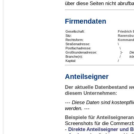
über diese Seiten nicht abrufba
Firmendaten
Gesellschaft:
Friedrich
Sitz:
Ravensbu
Rechtsform:
Kommandit
Straßenadresse:
\
Postfachadresse:
\
Großkundenadresse:
}-
Di
Branche(n):
/
kö
Kapital:
/
Anteilseigner
Der aktuelle Datenbestand
w
diesem Unternehmen:
--- Diese Daten sind kostenpf
werden. ---
Beispiele für Anteilseignera
Screenshots für die Commerzb
-
Direkte Anteilseigner und B