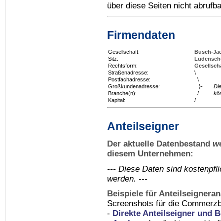
über diese Seiten nicht abrufba
Firmendaten
Gesellschaft:
Busch-Ja
Sitz:
Lüdensch
Rechtsform:
Gesellsch
Straßenadresse:
\
Postfachadresse:
\
Großkundenadresse:
}-
Di
Branche(n):
/
kö
Kapital:
/
Anteilseigner
Der aktuelle Datenbestand
w
diesem Unternehmen:
--- Diese Daten sind kostenpf
werden. ---
Beispiele für Anteilseignera
Screenshots für die Commerzb
-
Direkte Anteilseigner und B