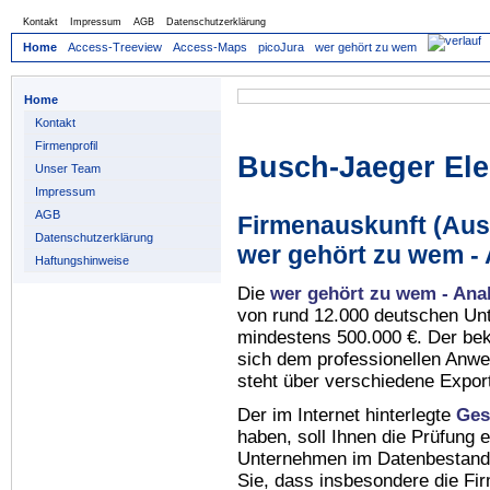
Kontakt
Impressum
AGB
Datenschutzerklärung
Home
Access-Treeview
Access-Maps
picoJura
wer gehört zu wem
Home
Kontakt
Firmenprofil
Busch-Jaeger El
Unser Team
Impressum
AGB
Firmenauskunft (Auss
Datenschutzerklärung
wer gehört zu wem -
Haftungshinweise
Die
wer gehört zu wem - Ana
von rund 12.000 deutschen Un
mindestens 500.000 €. Der be
sich dem professionellen Anw
steht über verschiedene Expor
Der im Internet hinterlegte
Ges
haben, soll Ihnen die Prüfung 
Unternehmen im Datenbestan
Sie, dass insbesondere die Fi