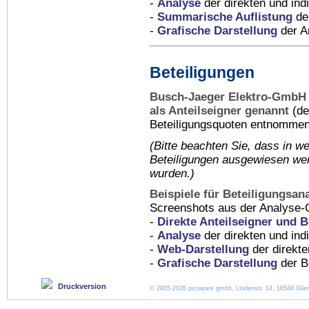
-
Analyse
der direkten und indi
-
Summarische Auflistung
der
-
Grafische Darstellung
der An
Beteiligungen
Busch-Jaeger Elektro-GmbH 
als Anteilseigner genannt
(de
Beteiligungsquoten entnommen 
(Bitte beachten Sie, dass in
we
Beteiligungen ausgewiesen wer
wurden.)
Beispiele für Beteiligungsan
Screenshots aus der Analyse-
-
Direkte Anteilseigner und B
-
Analyse
der direkten und ind
-
Web-Darstellung
der direkte
-
Grafische Darstellung
der Be
Druckversion
© 2005-2026 picoware gmbh, Lindenstr. 14, 16548 Glien