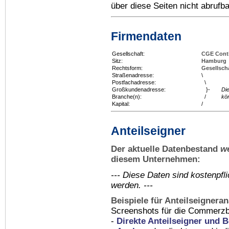
über diese Seiten nicht abrufba
Firmendaten
Gesellschaft:
CGE Conti
Sitz:
Hamburg
Rechtsform:
Gesellsch
Straßenadresse:
\
Postfachadresse:
\
Großkundenadresse:
}-
Di
Branche(n):
/
kö
Kapital:
/
Anteilseigner
Der aktuelle Datenbestand
w
diesem Unternehmen:
--- Diese Daten sind kostenpf
werden. ---
Beispiele für Anteilseignera
Screenshots für die Commerzb
-
Direkte Anteilseigner und B