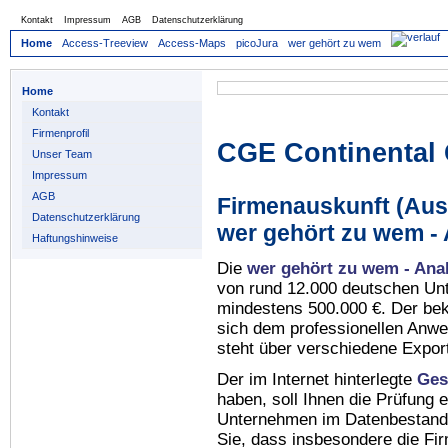
Kontakt
Impressum
AGB
Datenschutzerklärung
Home
Access-Treeview
Access-Maps
picoJura
wer gehört zu wem
Home
Kontakt
Firmenprofil
CGE Continental
Unser Team
Impressum
AGB
Firmenauskunft (Auss
Datenschutzerklärung
wer gehört zu wem -
Haftungshinweise
Die
wer gehört zu wem - Ana
von rund 12.000 deutschen Un
mindestens 500.000 €. Der be
sich dem professionellen Anw
steht über verschiedene Expor
Der im Internet hinterlegte
Ges
haben, soll Ihnen die Prüfung 
Unternehmen im Datenbestan
Sie, dass insbesondere die Fi