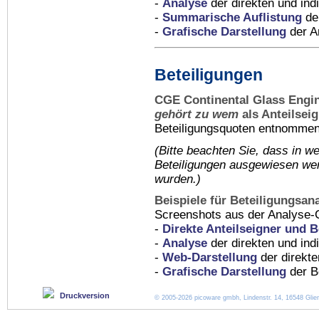
-
Analyse
der direkten und indi
-
Summarische Auflistung
der
-
Grafische Darstellung
der An
Beteiligungen
CGE Continental Glass Engi
gehört zu wem
als Anteilsei
Beteiligungsquoten entnommen 
(Bitte beachten Sie, dass in
we
Beteiligungen ausgewiesen wer
wurden.)
Beispiele für Beteiligungsan
Screenshots aus der Analyse-
-
Direkte Anteilseigner und B
-
Analyse
der direkten und ind
-
Web-Darstellung
der direkte
-
Grafische Darstellung
der Be
Druckversion
© 2005-2026 picoware gmbh, Lindenstr. 14, 16548 Glien