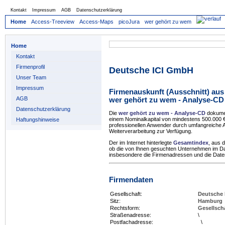
Kontakt
Impressum
AGB
Datenschutzerklärung
Home
Access-Treeview
Access-Maps
picoJura
wer gehört zu wem
Home
Kontakt
Firmenprofil
Deutsche ICI GmbH
Unser Team
Impressum
Firmenauskunft (Ausschnitt) aus
AGB
wer gehört zu wem - Analyse-CD
Datenschutzerklärung
Die
wer gehört zu wem - Analyse-CD
dokumen
einem Nominalkapital von mindestens 500.000
Haftungshinweise
professionellen Anwender durch umfangreiche A
Weiterverarbeitung zur Verfügung.
Der im Internet hinterlegte
Gesamtindex
, aus 
ob die von Ihnen gesuchten Unternehmen im 
insbesondere die Firmenadressen und die Daten 
Firmendaten
Gesellschaft:
Deutsche
Sitz:
Hamburg
Rechtsform:
Gesellsch
Straßenadresse:
\
Postfachadresse:
\