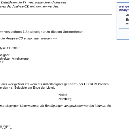
e Detaildaten der Firmen, sowie deren Adressen
wer ge
nnen der Analyse-CD entnommen werden.
Analy
A
E
2
wem
verzeichnet 1 Anteilseigner zu diesem Unternehmen:
en der Analyse-CD entnommen werden. ---
alyse-CD 2010:
seigner
direkten Anteilseigner
tur
n aus
wer gehört zu wem
als Anteilseigner genannt
(der CD-ROM können
rden - s. Beispiele am Ende der Liste):
Hilden
Hamburg
nur diejenigen Unternehmen als Beteiligungen ausgewiesen werden können, die
ligungen