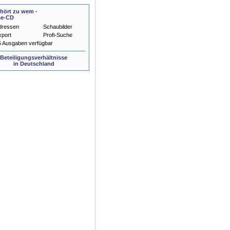
hört zu wem -
se-CD
dressen
Schaubilder
xport
Profi-Suche
5 Ausgaben verfügbar
Beteiligungsverhältnisse
in Deutschland