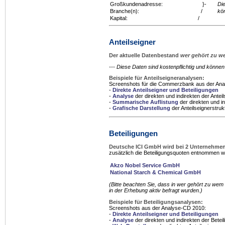
Großkundenadresse:
}-
Di
Branche(n):
/
kö
Kapital:
/
Anteilseigner
Der aktuelle Datenbestand
wer gehört zu 
--- Diese Daten sind kostenpflichtig und könn
Beispiele für Anteilseigneranalysen:
Screenshots für die Commerzbank aus der An
-
Direkte Anteilseigner und Beteiligungen
-
Analyse
der direkten und indirekten der Anteil
-
Summarische Auflistung
der direkten und in
-
Grafische Darstellung
der Anteilseignerstruk
Beteiligungen
Deutsche ICI GmbH wird bei 2 Unternehme
zusätzlich die Beteiligungsquoten entnommen we
Akzo Nobel Service GmbH
National Starch & Chemical GmbH
(Bitte beachten Sie, dass in
wer gehört zu wem
in der Erhebung aktiv befragt wurden.)
Beispiele für Beteiligungsanalysen:
Screenshots aus der Analyse-CD 2010:
-
Direkte Anteilseigner und Beteiligungen
-
Analyse
der direkten und indirekten der Betei