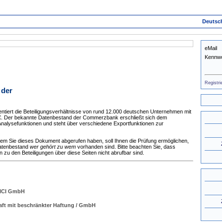
Deutsc
eMail
Kennwo
Registri
 der
tiert die Beteiligungsverhältnisse von rund 12.000 deutschen Unternehmen mit
 €. Der bekannte Datenbestand der Commerzbank erschließt sich dem
nalysefunktionen und steht über verschiedene Exportfunktionen zur
dem Sie dieses Dokument abgerufen haben, soll Ihnen die Prüfung ermöglichen,
Datenbestand
wer gehört zu wem
vorhanden sind. Bitte beachten Sie, dass
zu den Beteiligungen über diese Seiten nicht abrufbar sind.
 ICI GmbH
aft mit beschränkter Haftung / GmbH