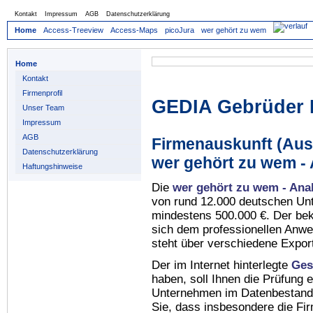
Kontakt
Impressum
AGB
Datenschutzerklärung
Home
Access-Treeview
Access-Maps
picoJura
wer gehört zu wem
Home
Kontakt
Firmenprofil
GEDIA Gebrüder
Unser Team
Impressum
AGB
Firmenauskunft (Auss
Datenschutzerklärung
wer gehört zu wem -
Haftungshinweise
Die
wer gehört zu wem - Ana
von rund 12.000 deutschen Un
mindestens 500.000 €. Der be
sich dem professionellen Anw
steht über verschiedene Expor
Der im Internet hinterlegte
Ges
haben, soll Ihnen die Prüfung 
Unternehmen im Datenbestan
Sie, dass insbesondere die Fi