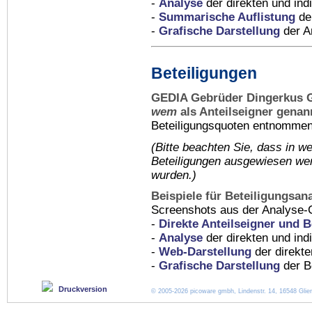
-
Analyse
der direkten und indi
-
Summarische Auflistung
der
-
Grafische Darstellung
der An
Beteiligungen
GEDIA Gebrüder Dingerkus 
wem
als Anteilseigner genan
Beteiligungsquoten entnommen 
(Bitte beachten Sie, dass in
we
Beteiligungen ausgewiesen wer
wurden.)
Beispiele für Beteiligungsan
Screenshots aus der Analyse-
-
Direkte Anteilseigner und B
-
Analyse
der direkten und ind
-
Web-Darstellung
der direkte
-
Grafische Darstellung
der Be
Druckversion
© 2005-2026 picoware gmbh, Lindenstr. 14, 16548 Glien