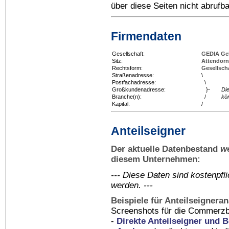
über diese Seiten nicht abrufba
Firmendaten
Gesellschaft:
GEDIA Ge
Sitz:
Attendorn
Rechtsform:
Gesellsch
Straßenadresse:
\
Postfachadresse:
\
Großkundenadresse:
}-
Di
Branche(n):
/
kö
Kapital:
/
Anteilseigner
Der aktuelle Datenbestand
w
diesem Unternehmen:
--- Diese Daten sind kostenpf
werden. ---
Beispiele für Anteilseignera
Screenshots für die Commerzb
-
Direkte Anteilseigner und B