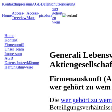
Kontakt
Impressum
AGB
Datenschutzerklärung
wer
Access-
Access-
gehört
Home
picoJura
Treeview
Maps
zu
wem
Home
Kontakt
Firmenprofil
Unser Team
Generali Lebens
Impressum
AGB
Aktiengesellschaf
Datenschutzerklärung
Haftungshinweise
Firmenauskunft (Au
wer gehört zu wem
Die
wer gehört zu wem
Beteiligungsverhältnis