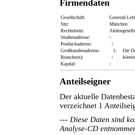
Firmendaten
Gesellschaft:
Generali Leb
Sitz:
München
Rechtsform:
Aktiengesells
Straßenadresse:
\
Postfachadresse:
\
Großkundenadresse:
}-
Die De
Branche(n):
/
könne
Kapital:
/
Anteilseigner
Der aktuelle Datenbes
verzeichnet 1 Anteilse
--- Diese Daten sind ko
Analyse-CD entnommen 