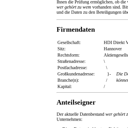
Ihnen die Prüfung ermöglichen, ob di
wer gehört zu wem
vorhanden sind. Bit
und die Daten zu den Beteiligungen über
Firmendaten
Gesellschaft:
HDI Direkt 
Sitz:
Hannover
Rechtsform:
Aktiengesells
Straßenadresse:
\
Postfachadresse:
\
Großkundenadresse:
}-
Die De
Branche(n):
/
könne
Kapital:
/
Anteilseigner
Der aktuelle Datenbestand
wer gehört 
Unternehmen: