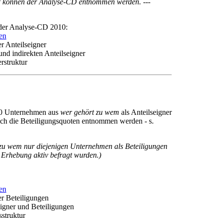
und können der Analyse-CD entnommen werden. ---
 der Analyse-CD 2010:
en
r Anteilseigner
und indirekten Anteilseigner
rstruktur
 0 Unternehmen aus
wer gehört zu wem
als Anteilseigner
h die Beteiligungsquoten entnommen werden - s.
 zu wem
nur diejenigen Unternehmen als Beteiligungen
 Erhebung aktiv befragt wurden.)
en
er Beteiligungen
eigner und Beteiligungen
sstruktur