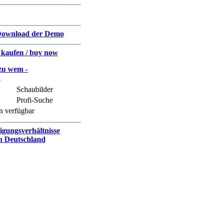
ownload der Demo
t kaufen / buy now
zu wem -
D
Schaubilder
Profi-Suche
n verfügbar
ligungsverhältnisse
n Deutschland