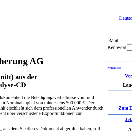
Deuts
eMail
Kennwort
cherung AG
Registrieren
itt) aus der
Ver
alyse-CD
Land
okumentiert die Beteiligungsverhältnisse von rund
em Nominalkapital von mindestens 500.000 €. Der
k erschließt sich dem professionellen Anwender durch
Zum D
eht über verschiedene Exportfunktionen zur
Jet
x
, aus dem Sie dieses Dokument abgerufen haben, soll
A