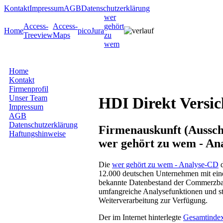
Kontakt
Impressum
AGB
Datenschutzerklärung
wer
Access-
Access-
gehört
Home
picoJura
Treeview
Maps
zu
wem
Home
Kontakt
Firmenprofil
Unser Team
HDI Direkt Versi
Impressum
AGB
Datenschutzerklärung
Firmenauskunft (Ausschn
Haftungshinweise
wer gehört zu wem - An
Die
wer gehört zu wem - Analyse-CD
d
12.000 deutschen Unternehmen mit ein
bekannte Datenbestand der Commerzban
umfangreiche Analysefunktionen und st
Weiterverarbeitung zur Verfügung.
Der im Internet hinterlegte
Gesamtinde