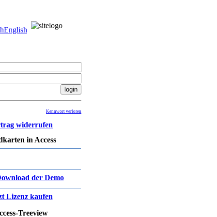
ch
English
Kennwort verloren
trag widerrufen
karten in Access
ownload der Demo
zt Lizenz kaufen
ccess-Treeview