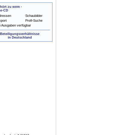
hört zu wem -
se-CD
dressen
Schaubilder
xport
Profi-Suche
5 Ausgaben verfügbar
Beteiligungsverhältnisse
in Deutschland