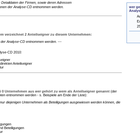
e Detaildaten der Firmen, sowie deren Adressen
wer ge
nnen der Analyse-CD entnommen werden.
Analy
A
E
2
wem
verzeichnet 2 Anteilseigner zu diesem Unternehmen:
en der Analyse-CD entnommen werden. ---
alyse-CD 2010:
seigner
direkten Anteilseigner
tur
i 0 Unternehmen aus
wer gehört zu wem
als Anteilseigner genannt
(der
ten entnommen werden - s. Beispiele am Ende der Liste):
nur diejenigen Unternehmen als Beteiligungen ausgewiesen werden können, die
ligungen
nd Beteiligungen
ur