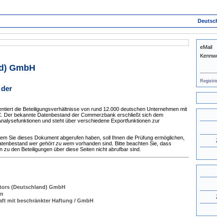
Deutsc
eMail
Kennwo
nd) GmbH
Registri
 der
tiert die Beteiligungsverhältnisse von rund 12.000 deutschen Unternehmen mit
 €. Der bekannte Datenbestand der Commerzbank erschließt sich dem
nalysefunktionen und steht über verschiedene Exportfunktionen zur
dem Sie dieses Dokument abgerufen haben, soll Ihnen die Prüfung ermöglichen,
Datenbestand
wer gehört zu wem
vorhanden sind. Bitte beachten Sie, dass
zu den Beteiligungen über diese Seiten nicht abrufbar sind.
tors (Deutschland) GmbH
en
aft mit beschränkter Haftung / GmbH