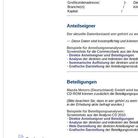
Großkundenadresse:
}-
Di
Branche(n):
/
kö
Kapital:
/
Anteilseigner
Der aktuelle Datenbestand
wer gehört zu 
--- Diese Daten sind kostenpflichtig und könn
Beispiele für Anteilseigneranalysen:
Screenshots für die Commerzbank aus der An
-
Direkte Anteilseigner und Beteiligungen
-
Analyse
der direkten und indirekten der Anteil
-
Summarische Auflistung
der direkten und in
-
Grafische Darstellung
der Anteilseignerstruk
Beteiligungen
Mazda Motors (Deutschland) GmbH wird be
CD-ROM können zusätzlich die Beteiligungsquo
(Bitte beachten Sie, dass in
wer gehört zu wem
in der Erhebung aktiv befragt wurden.)
Beispiele für Beteiligungsanalysen:
Screenshots aus der Analyse-CD 2010:
-
Direkte Anteilseigner und Beteiligungen
-
Analyse
der direkten und indirekten der Betei
-
Web-Darstellung
der direkten Anteilseigner u
-
Grafische Darstellung
der Beteiligungsstrukt