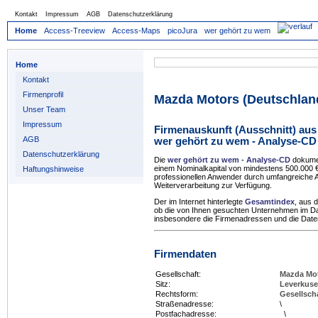
Kontakt
Impressum
AGB
Datenschutzerklärung
Home
Access-Treeview
Access-Maps
picoJura
wer gehört zu wem
Home
Kontakt
Firmenprofil
Mazda Motors (Deutschla
Unser Team
Impressum
Firmenauskunft (Ausschnitt) aus
AGB
wer gehört zu wem - Analyse-CD
Datenschutzerklärung
Die
wer gehört zu wem - Analyse-CD
dokumen
einem Nominalkapital von mindestens 500.000
Haftungshinweise
professionellen Anwender durch umfangreiche A
Weiterverarbeitung zur Verfügung.
Der im Internet hinterlegte
Gesamtindex
, aus 
ob die von Ihnen gesuchten Unternehmen im 
insbesondere die Firmenadressen und die Daten 
Firmendaten
Gesellschaft:
Mazda Mo
Sitz:
Leverkus
Rechtsform:
Gesellsch
Straßenadresse:
\
Postfachadresse:
\