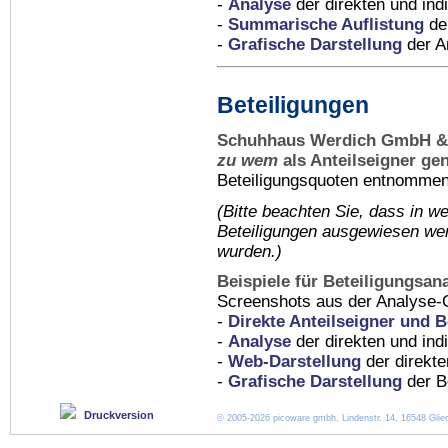
-
Analyse
der direkten und indi
-
Summarische Auflistung
der
-
Grafische Darstellung
der An
Beteiligungen
Schuhhaus Werdich GmbH & 
zu wem
als Anteilseigner ge
Beteiligungsquoten entnommen 
(Bitte beachten Sie, dass in
we
Beteiligungen ausgewiesen wer
wurden.)
Beispiele für Beteiligungsan
Screenshots aus der Analyse-
-
Direkte Anteilseigner und B
-
Analyse
der direkten und ind
-
Web-Darstellung
der direkte
-
Grafische Darstellung
der Be
Druckversion
© 2005-2026 picoware gmbh, Lindenstr. 14, 16548 Glien