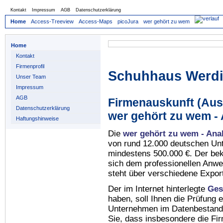
Kontakt
Impressum
AGB
Datenschutzerklärung
Home
Access-Treeview
Access-Maps
picoJura
wer gehört zu wem
Home
Kontakt
Firmenprofil
Schuhhaus Werd
Unser Team
Impressum
AGB
Firmenauskunft (Auss
Datenschutzerklärung
wer gehört zu wem -
Haftungshinweise
Die
wer gehört zu wem - Ana
von rund 12.000 deutschen Un
mindestens 500.000 €. Der be
sich dem professionellen Anw
steht über verschiedene Expor
Der im Internet hinterlegte
Ges
haben, soll Ihnen die Prüfung 
Unternehmen im Datenbestan
Sie, dass insbesondere die Fi