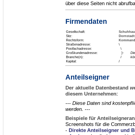
über diese Seiten nicht abrufba
Firmendaten
Gesellschaft:
Schuhhau
Sitz:
Dornstadt
Rechtsform:
Kommandit
Straßenadresse:
\
Postfachadresse:
\
Großkundenadresse:
}-
Di
Branche(n):
/
kö
Kapital:
/
Anteilseigner
Der aktuelle Datenbestand
w
diesem Unternehmen:
--- Diese Daten sind kostenpf
werden. ---
Beispiele für Anteilseignera
Screenshots für die Commerzb
-
Direkte Anteilseigner und B