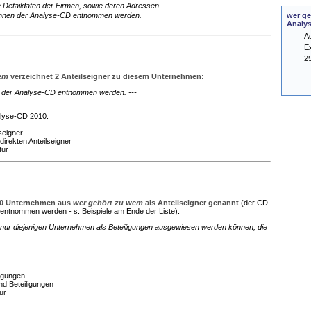
e Detaildaten der Firmen, sowie deren Adressen
wer ge
nnen der Analyse-CD entnommen werden.
Analy
A
E
2
wem
verzeichnet 2 Anteilseigner zu diesem Unternehmen:
en der Analyse-CD entnommen werden. ---
alyse-CD 2010:
seigner
direkten Anteilseigner
tur
 0 Unternehmen aus
wer gehört zu wem
als Anteilseigner genannt
(der CD-
entnommen werden - s. Beispiele am Ende der Liste):
nur diejenigen Unternehmen als Beteiligungen ausgewiesen werden können, die
ligungen
nd Beteiligungen
ur