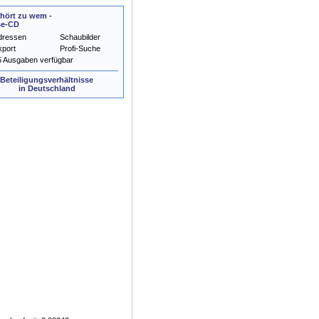
hört zu wem -
se-CD
dressen
Schaubilder
xport
Profi-Suche
5 Ausgaben verfügbar
Beteiligungsverhältnisse
in Deutschland