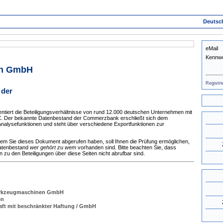
Deutsc
eMail
Kennwo
en GmbH
Registri
 der
tiert die Beteiligungsverhältnisse von rund 12.000 deutschen Unternehmen mit
 €. Der bekannte Datenbestand der Commerzbank erschließt sich dem
nalysefunktionen und steht über verschiedene Exportfunktionen zur
dem Sie dieses Dokument abgerufen haben, soll Ihnen die Prüfung ermöglichen,
Datenbestand
wer gehört zu wem
vorhanden sind. Bitte beachten Sie, dass
zu den Beteiligungen über diese Seiten nicht abrufbar sind.
erkzeugmaschinen GmbH
en
aft mit beschränkter Haftung / GmbH