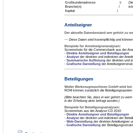
Großkundenadresse:
}-
Di
Branche(n):
/
kö
Kapital:
/
Anteilseigner
Der aktuelle Datenbestand
wer gehört zu 
--- Diese Daten sind kostenpflichtig und könn
Beispiele für Anteilseigneranalysen:
Screenshots für die Commerzbank aus der An
-
Direkte Anteilseigner und Beteiligungen
-
Analyse
der direkten und indirekten der Anteil
-
Summarische Auflistung
der direkten und in
-
Grafische Darstellung
der Anteilseignerstruk
Beteiligungen
Weiler Werkzeugmaschinen GmbH wird bei
ROM können zusätzlich die Beteiligungsquoten 
(Bitte beachten Sie, dass in
wer gehört zu wem
in der Erhebung aktiv befragt wurden.)
Beispiele für Beteiligungsanalysen:
Screenshots aus der Analyse-CD 2010:
-
Direkte Anteilseigner und Beteiligungen
-
Analyse
der direkten und indirekten der Betei
-
Web-Darstellung
der direkten Anteilseigner u
-
Grafische Darstellung
der Beteiligungsstrukt