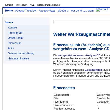
Kontakt
Impressum
AGB
Datenschutzerklärung
Home
Access-Treeview
Access-Maps
picoJura
wer gehört zu wem
Home
Kontakt
Firmenprofil
Weiler Werkzeugmaschin
Unser Team
Impressum
Firmenauskunft (Ausschnitt) aus
AGB
wer gehört zu wem - Analyse-CD
Datenschutzerklärung
Die
wer gehört zu wem - Analyse-CD
dokumen
einem Nominalkapital von mindestens 500.000
Haftungshinweise
professionellen Anwender durch umfangreiche A
Weiterverarbeitung zur Verfügung.
Der im Internet hinterlegte
Gesamtindex
, aus 
ob die von Ihnen gesuchten Unternehmen im 
insbesondere die Firmenadressen und die Daten 
Firmendaten
Gesellschaft:
Weiler W
Sitz:
Emskirch
Rechtsform:
Gesellsch
Straßenadresse:
\
Postfachadresse:
\