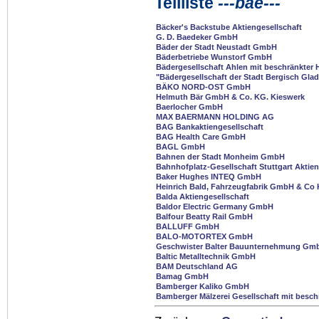
Teilliste
---bae---
Bäcker's Backstube Aktiengesellschaft
G. D. Baedeker GmbH
Bäder der Stadt Neustadt GmbH
Bäderbetriebe Wunstorf GmbH
Bädergesellschaft Ahlen mit beschränkter 
"Bädergesellschaft der Stadt Bergisch Gl
BÄKO NORD-OST GmbH
Helmuth Bär GmbH & Co. KG. Kieswerk
Baerlocher GmbH
MAX BAERMANN HOLDING AG
BAG Bankaktiengesellschaft
BAG Health Care GmbH
BAGL GmbH
Bahnen der Stadt Monheim GmbH
Bahnhofplatz-Gesellschaft Stuttgart Aktien
Baker Hughes INTEQ GmbH
Heinrich Bald, Fahrzeugfabrik GmbH & Co
Balda Aktiengesellschaft
Baldor Electric Germany GmbH
Balfour Beatty Rail GmbH
BALLUFF GmbH
BALO-MOTORTEX GmbH
Geschwister Balter Bauunternehmung Gm
Baltic Metalltechnik GmbH
BAM Deutschland AG
Bamag GmbH
Bamberger Kaliko GmbH
Bamberger Mälzerei Gesellschaft mit besch