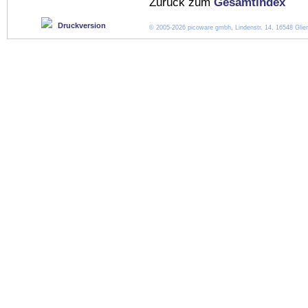
Zurück zum
Gesamtindex
Druckversion
© 2005-2026 picoware gmbh, Lindenstr. 14, 16548 Glien