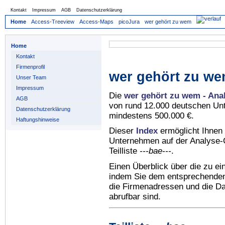
Kontakt
Impressum
AGB
Datenschutzerklärung
Home
Access-Treeview
Access-Maps
picoJura
wer gehört zu wem
Home
Kontakt
Firmenprofil
wer gehört zu we
Unser Team
Impressum
Die
wer gehört zu wem - Ana
AGB
von rund 12.000 deutschen Un
Datenschutzerklärung
mindestens 500.000 €.
Haftungshinweise
Dieser
Index
ermöglicht Ihnen 
Unternehmen auf der Analyse-C
Teilliste
---bae---
.
Einen Überblick über die zu e
indem Sie dem entsprechenden 
die Firmenadressen und die Dat
abrufbar sind.