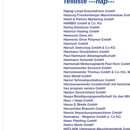
Teilliste
---hap---
Hapag-Lloyd Kreuzfahrten GmbH
Harburg-Freudenberger Maschinenbau G
Hardt & Partner Marketing GmbH
HARIBO GmbH & Co. KG
Harley-Davidson GmbH
Heinrich Harling GmbH
Harmonic Drive AG
Harmonic Drive Polymer GmbH
Harnisch GmbH
Harsch Steinzeug GmbH & Co KG
Hartmann Druckfarben GmbH
Paul Hartmann Aktiengesellschaft
Hartmann-Schwedt GmbH
Hartmetall-Werkzeugfabrik Paul Horn Gmb
Hartsteinwerke Sooneck GmbH
Hartsteinwerke Thomas GmbH & Co. KG, 
Harz-Metall GmbH
Harzer Schmalspurbahnen GmbH
Harzwasserwerke Gesellschaft mit beschrä
has program service GmbH
Hasbro Deutschland GmbH
Haspa Beteiligungsgesellschaft für den Mi
Hass + Hatje GmbH
Hasse & Wrede GmbH
Hasseröder Brauerei GmbH
Hassia Verpackungsmaschinen GmbH
Hastrabau - Wegener GmbH u. Co KG
Hatec Plattling GmbH
Hatico Mode GmbH
HATLAPA Uetersener Maschinenfabrik Gmb