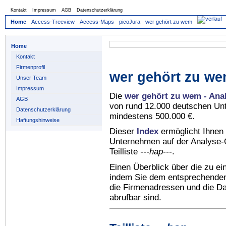
Kontakt
Impressum
AGB
Datenschutzerklärung
Home
Access-Treeview
Access-Maps
picoJura
wer gehört zu wem
Home
Kontakt
Firmenprofil
wer gehört zu we
Unser Team
Impressum
Die
wer gehört zu wem - Ana
AGB
von rund 12.000 deutschen Un
Datenschutzerklärung
mindestens 500.000 €.
Haftungshinweise
Dieser
Index
ermöglicht Ihnen 
Unternehmen auf der Analyse-C
Teilliste
---hap---
.
Einen Überblick über die zu e
indem Sie dem entsprechenden 
die Firmenadressen und die Dat
abrufbar sind.