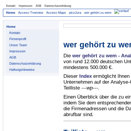
Kontakt
Impressum
AGB
Datenschutzerklärung
Home
Access-Treeview
Access-Maps
picoJura
wer gehört zu wem
Home
Kontakt
Firmenprofil
wer gehört zu we
Unser Team
Impressum
Die
wer gehört zu wem - Ana
AGB
von rund 12.000 deutschen Un
Datenschutzerklärung
mindestens 500.000 €.
Haftungshinweise
Dieser
Index
ermöglicht Ihnen 
Unternehmen auf der Analyse-C
Teilliste
---wp---
.
Einen Überblick über die zu e
indem Sie dem entsprechenden 
die Firmenadressen und die Dat
abrufbar sind.