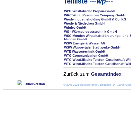
Teilliste
---wp---
WPG Westfälische Propan-GmbH
WRC World Resources Company GmbH
Wrede Industrieholding GmbH & Co. KG
Wrede & Niedecken GmbH
Wrigley GmbH
WS - Wärmeprozesstechnik GmbH
WSG Menden Wirtschaftsförderungs- und S
Menden GmbH
WSW Energie & Wasser AG
WSW Wuppertaler Stadtwerke GmbH
WTE Wassertechnik GmbH
WTG Communication GmbH
WTG Westfälische Telefon-Gesellschaft Wi
WTG Westfälische Telefon Gesellschaft Wi
Zurück zum
Gesamtindex
Druckversion
© 2005-2026 picoware gmbh, Lindenstr. 14, 16548 Glien