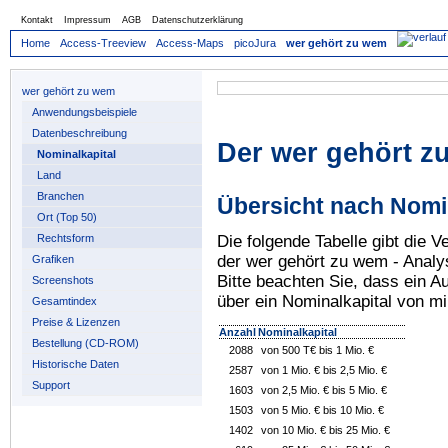
Kontakt
Impressum
AGB
Datenschutzerklärung
Home
Access-Treeview
Access-Maps
picoJura
wer gehört zu wem
wer gehört zu wem
Anwendungsbeispiele
Datenbeschreibung
Der wer gehört 
Nominalkapital
Land
Branchen
Übersicht nach Nomi
Ort (Top 50)
Die folgende Tabelle gibt die V
Rechtsform
der wer gehört zu wem - Anal
Grafiken
Bitte beachten Sie, dass ein A
Screenshots
über ein Nominalkapital von m
Gesamtindex
Preise & Lizenzen
Anzahl
Nominalkapital
Bestellung (CD-ROM)
2088
von 500 T€ bis 1 Mio. €
Historische Daten
2587
von 1 Mio. € bis 2,5 Mio. €
Support
1603
von 2,5 Mio. € bis 5 Mio. €
1503
von 5 Mio. € bis 10 Mio. €
1402
von 10 Mio. € bis 25 Mio. €